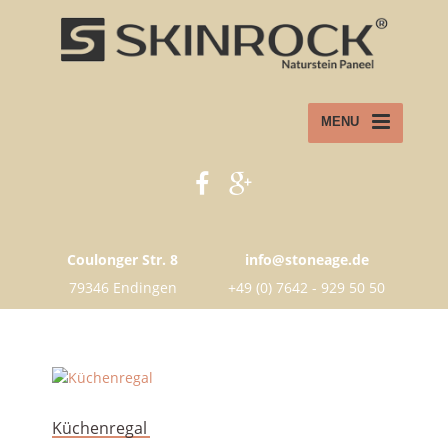
MENU
Coulonger Str. 8
info@stoneage.de
79346 Endingen
+49 (0) 7642 - 929 50 50
Küchenregal